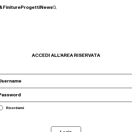
& Finiture
Progetti
News
ACCEDI ALL’AREA RISERVATA
Roller
Scopri 
Ci sono degli errori.
Controlla il form, i campi con * sono obbigatori
Ricordami