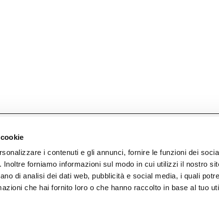
er.
 cookie
rsonalizzare i contenuti e gli annunci, fornire le funzioni dei soci
. Inoltre forniamo informazioni sul modo in cui utilizzi il nostro sit
ano di analisi dei dati web, pubblicità e social media, i quali pot
azioni che hai fornito loro o che hanno raccolto in base al tuo uti
P. Iva 00226050136
Facebook
T. +39 031 78 32 211
Instagram