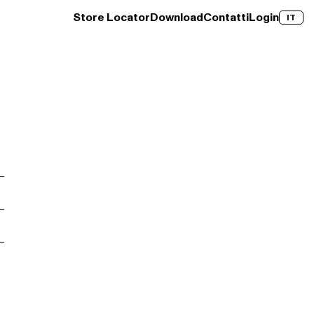
Store Locator
Download
Contatti
Login
IT
→
Clay Wood
Scopri →