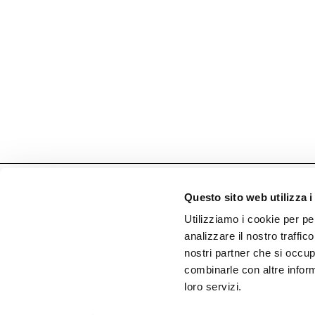
Rimani Connesso. Iscriviti alla Newslett
Questo sito web utilizza i
Utilizziamo i cookie per pe
analizzare il nostro traffico
nostri partner che si occup
combinarle con altre inform
loro servizi.
Desalto Spa
Via per Montesolaro
22063 Cantù (CO) Italy