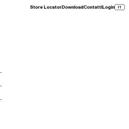
Store Locator
Download
Contatti
Login
IT
→
Clay Wood
Scopri →