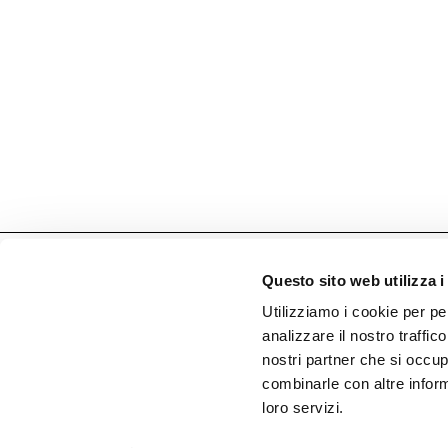
Rimani Connesso. Iscriviti alla Newslett
Questo sito web utilizza i
Utilizziamo i cookie per pe
analizzare il nostro traffico
nostri partner che si occup
combinarle con altre inform
loro servizi.
Desalto Spa
Via per Montesolaro
22063 Cantù (CO) Italy