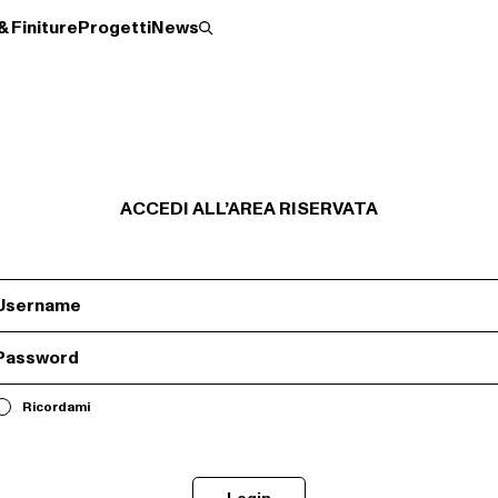
& Finiture
Progetti
News
ACCEDI ALL’AREA RISERVATA
Roller
Scopri 
Ci sono degli errori.
Controlla il form, i campi con * sono obbigatori
Ricordami