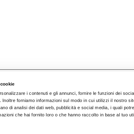
er.
 cookie
rsonalizzare i contenuti e gli annunci, fornire le funzioni dei soci
. Inoltre forniamo informazioni sul modo in cui utilizzi il nostro sit
ano di analisi dei dati web, pubblicità e social media, i quali pot
azioni che hai fornito loro o che hanno raccolto in base al tuo uti
P. Iva 00226050136
Facebook
T. +39 031 78 32 211
Instagram