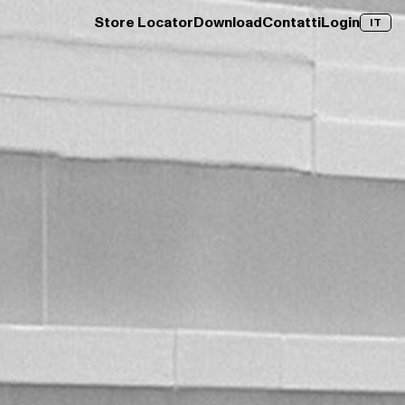
Store Locator
Download
Contatti
Login
IT
→
Clay Wood
Scopri →