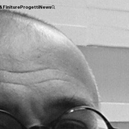
& Finiture
Progetti
News
Roller
Scopri 