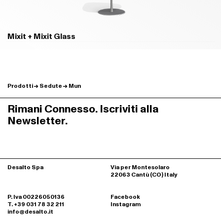
B18 VIOLA MELANZANA - OPACO
B93 BLU OLTREMARE - OPACO
YV21
YV20
Mixit + Mixit Glass
Prodotti
Sedute
Mun
Rimani Connesso. Iscriviti alla
Newsletter.
B94 BLU COBALTO - OPACO
B95 BLU OCEANO - OPACO
YV19
YV23
Desalto Spa
Via per Montesolaro
22063 Cantù (CO) Italy
P. Iva 00226050136
Facebook
T. +39 031 78 32 211
Instagram
info@desalto.it