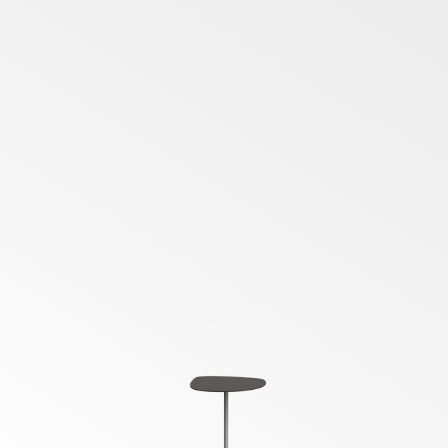
B56 RUGGINE - OPACO
B11 ROSSO SCURO - OPACO
YV17
YV16