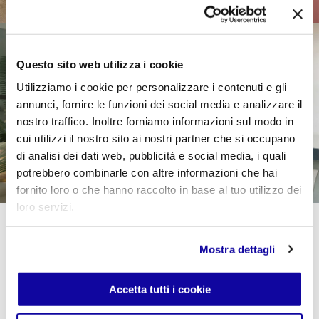
1/2
Questo sito web utilizza i cookie
Utilizziamo i cookie per personalizzare i contenuti e gli
annunci, fornire le funzioni dei social media e analizzare il
nostro traffico. Inoltre forniamo informazioni sul modo in
cui utilizzi il nostro sito ai nostri partner che si occupano
di analisi dei dati web, pubblicità e social media, i quali
potrebbero combinarle con altre informazioni che hai
fornito loro o che hanno raccolto in base al tuo utilizzo dei
loro servizi.
Mun riprende la geometria perfetta di una luna piena:
un segno continuo, circolare, evidente,
personalizzabile attraverso i colori Desalto, per
Mostra dettagli
comporre in totale libertà ambienti sempre diversi,
magari immaginando una tavola dove l’unicità di ogni
invitato rispecchi la diversità del colore di ogni
Accetta tutti i cookie
seduta.