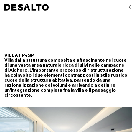
VILLA FP+SP
Villa dalla struttura composita e affascinante nel cuore
di una vasta area naturale ricca di ulivi nelle campagne
di Alghero. L'importante processo di ristrutturazione
ha coinvolto i due elementi contrapposti in stile rustico
cuore della struttura abitativa, partendo da una
razionalizzazione dei volumi e arrivando a definire
un’integrazione completa fra la villa e il paesaggio
circostante.