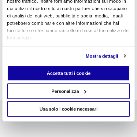
nostro traffico. Inoltre forniamo informazioni sul modo in
Informazioni
cui utilizzi il nostro sito ai nostri partner che si occupano
Dimensioni
di analisi dei dati web, pubblicità e social media, i quali
potrebbero combinarle con altre informazioni che hai
Finiture Seduta
fornito loro o che hanno raccolto in base al tuo utilizzo dei
Download
loro servizi.
Corda
Designer
Scheda tecnica
PDF
Mostra dettagli
Scheda prodotto
PDF
Accetta tutti i cookie
2D
ZIP
Struttura portante con base a slitta e schienale in
Login richiesto
tondino d’acciaio. Seduta intrecciata con corda in
Personalizza
Prodotti consigliati
poliestere ad alta tenacità, 100% riciclabile, in grado di
Koki Wire - Corda
3D
ZIP
garantire alta resistenza agli agenti atmosferici,
Sedia
Login richiesto
solidità alla luce. Struttura verniciata a polvere, adatta
larghezza 55 cm
per uso esterno.
Usa solo i cookie necessari
profondità 52 cm
altezza totale 78 cm
JPG
ZIP
S18 Sabbia
S19 Grafite
altezza seduta 45 cm
Login richiesto