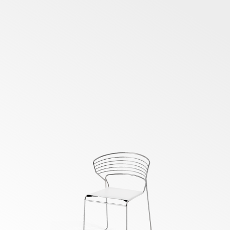
www.archirivolto.it