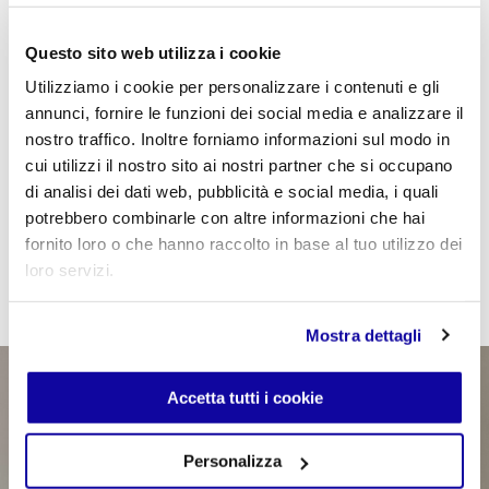
compositive.La scelta cromatica apre a una libertà
espressiva che rende ogni configurazione unica.
Attraverso contrasti, continuità o accostamenti più
Questo sito web utilizza i cookie
audaci, il colore contribuisce a definire il carattere
dell’ambiente, trasformando Rebus in un sistema
Utilizziamo i cookie per personalizzare i contenuti e gli
aperto, interpretabile, profondamente legato alla
annunci, fornire le funzioni dei social media e analizzare il
sensibilità di chi lo progetta. È proprio in questa
nostro traffico. Inoltre forniamo informazioni sul modo in
relazione tra forma e colore che nasce la forza
creativa del progetto. Con Rebus, Desalto esplora il
cui utilizzi il nostro sito ai nostri partner che si occupano
colore come linguaggio: un mezzo per costruire
di analisi dei dati web, pubblicità e social media, i quali
equilibrio, ritmo e personalità, mantenendo sempre
potrebbero combinarle con altre informazioni che hai
un dialogo coerente con l’architettura e con lo
spazio. Il risultato è un sistema che evolve con il
fornito loro o che hanno raccolto in base al tuo utilizzo dei
progetto stesso, lasciando al colore il compito di
loro servizi.
raccontarne l’essenza.
Mostra dettagli
Accetta tutti i cookie
Personalizza