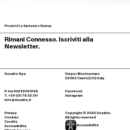
Prodotti
Sistemi
Rebus
Rimani Connesso. Iscriviti alla
Newsletter.
B04 VERDE BOSCO - OPACO
B24 MARRONE - OPACO
Desalto Spa
Via per Montesolaro
22063 Cantù (CO) Italy
P. Iva 00226050136
Facebook
T. +39 031 78 32 211
Instagram
info@desalto.it
Privacy
Copyright © 2025 Desalto.
Cookies
All rights reserved
B22 MARRONE BUNGEE - OPACO
B41 TORTORA - OPACO
Credits
Accessibilità
Accessibilità