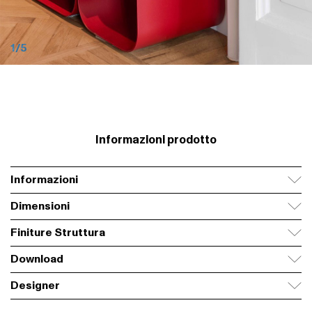
1/5
Informazioni prodotto
Informazioni
Dimensioni
Finiture Struttura
Download
Laccature Opache
Designer
Scheda tecnica
PDF