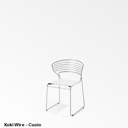
B94 BLU COBALTO - OPACO
B95 BLU OCEANO - OPACO
B03 VERDE MARE - OPACO
B02 VERDE PRATO - OPACO
Koki Wire - Cuoio